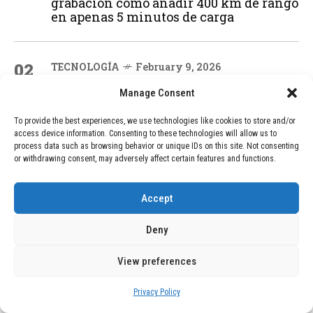
grabación cómo añadir 400 km de rango
en apenas 5 minutos de carga
02
TECNOLOGÍA
February 9, 2026
Motor de 800 W, rango de 45 km y
Manage Consent
ruedas todo terreno: este scooter cuesta
solo 300 euros y representa una
To provide the best experiences, we use technologies like cookies to store and/or
adquisición impresionante
access device information. Consenting to these technologies will allow us to
process data such as browsing behavior or unique IDs on this site. Not consenting
or withdrawing consent, may adversely affect certain features and functions.
03
BLOG
December 24, 2025
GAME se Une a la Oferta de Balizas V16
Accept
Geolocalizadas, Obligatorias a Partir de
2026
Deny
View preferences
04
BLOG
December 24, 2025
Devastadora Explosión en Residencia
Privacy Policy
de Ancianos de Pensilvania Deja al