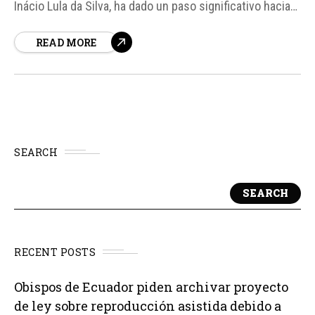
Inácio Lula da Silva, ha dado un paso significativo hacia
la expansión de los lazos comerciales del Mercosur, un
READ MORE
bloque económico sudamericano que incluye a
Argentina, Brasil, Paraguay y Uruguay.
SEARCH
SEARCH
RECENT POSTS
Obispos de Ecuador piden archivar proyecto
de ley sobre reproducción asistida debido a