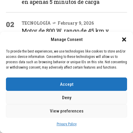
en apenas 5 minutos de carga
02
TECNOLOGÍA
February 9, 2026
Motor de 800 W, rango de 45 km y
ruedas todo terreno: este scooter cuesta
Manage Consent
solo 300 euros y representa una
adquisición impresionante
To provide the best experiences, we use technologies like cookies to store and/or
access device information. Consenting to these technologies will allow us to
process data such as browsing behavior or unique IDs on this site. Not consenting
or withdrawing consent, may adversely affect certain features and functions.
03
BLOG
December 24, 2025
GAME se Une a la Oferta de Balizas V16
Geolocalizadas, Obligatorias a Partir de
Accept
2026
Deny
04
BLOG
December 24, 2025
View preferences
Devastadora Explosión en Residencia
de Ancianos de Pensilvania Deja al
Privacy Policy
Menos Dos Víctimas Fatales