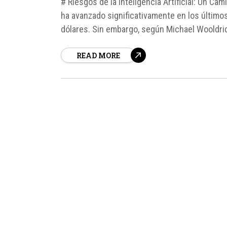
# Riesgos de la Inteligencia Artificial: Un Cam
ha avanzado significativamente en los último
dólares. Sin embargo, según Michael Wooldridg
rápida expansión podría estar llevando a la IA 
READ MORE