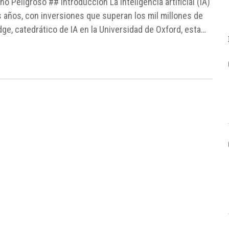
ino Peligroso ## Introducción La inteligencia artificial (IA)
s años, con inversiones que superan los mil millones de
e, catedrático de IA en la Universidad de Oxford, esta
hacia...