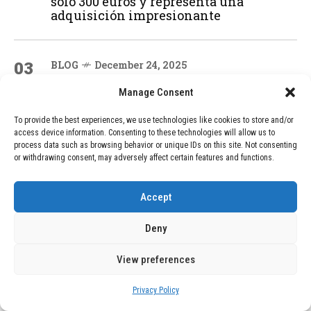
solo 300 euros y representa una
adquisición impresionante
03
BLOG
December 24, 2025
GAME se Une a la Oferta de Balizas V16
Manage Consent
Geolocalizadas, Obligatorias a Partir de
2026
To provide the best experiences, we use technologies like cookies to store and/or
access device information. Consenting to these technologies will allow us to
process data such as browsing behavior or unique IDs on this site. Not consenting
04
or withdrawing consent, may adversely affect certain features and functions.
BLOG
December 24, 2025
Devastadora Explosión en Residencia
de Ancianos de Pensilvania Deja al
Accept
Menos Dos Víctimas Fatales
Deny
ADVERTISEMENT
View preferences
Privacy Policy