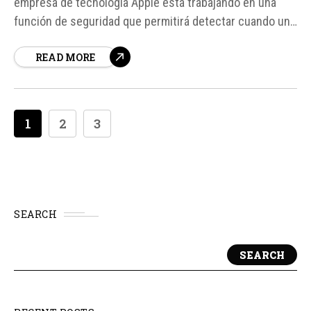
empresa de tecnología Apple está trabajando en una
función de seguridad que permitirá detectar cuando un
iPhone ha sido arrebatado de las manos de su dueño,
READ MORE
bloqueándolo automáticamente. Esta función,
denominada "Detección de robo", aprovecha sensores
del móvil como el acelerómetro para...
1
2
3
SEARCH
SEARCH