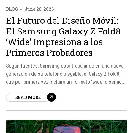
BLOG
June 26, 2026
El Futuro del Diseño Móvil:
El Samsung Galaxy Z Fold8
‘Wide’ Impresiona a los
Primeros Probadores
Según fuentes, Samsung está trabajando en una nueva
generación de su teléfono plegable, el Galaxy Z Fold8,
que por primera vez incluirá un formato 'wide' diseñado
para competir directamente con el esperado iPhone
READ MORE
Fold de Apple. Este nuevo formato, que se ha visto en
imágenes filtradas, presenta un diseño más ancho...