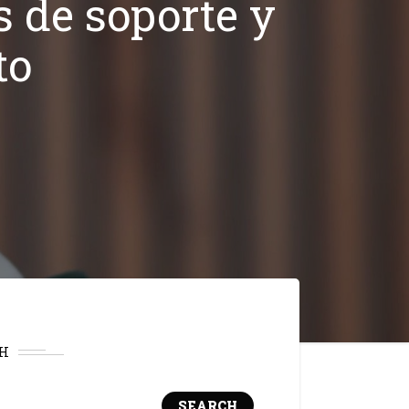
s de soporte y
to
H
SEARCH