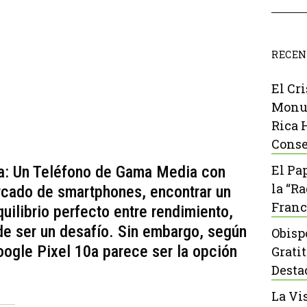
RECEN
El Cr
Monu
Rica 
Conse
El Pa
a: Un Teléfono de Gama Media con
la “R
rcado de smartphones, encontrar un
Franc
uilibrio perfecto entre rendimiento,
de ser un desafío. Sin embargo, según
Obisp
oogle Pixel 10a parece ser la opción
Grati
Desta
La Vi