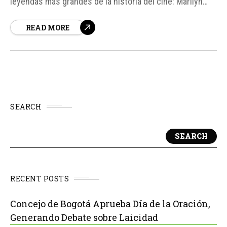
leyendas más grandes de la historia del cine: Marilyn
Monroe. A cien años de su nacimiento, su legado sigue
READ MORE
siendo relevante, y su filmografía es un testimonio de su
talento y versatilidad como actriz...
SEARCH
SEARCH
RECENT POSTS
Concejo de Bogotá Aprueba Día de la Oración,
Generando Debate sobre Laicidad