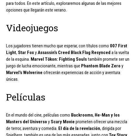
para todos. En este artículo, exploraremos algunas de las mejores
opciones que llegarán este verano.
Videojuegos
Los jugadores tienen mucho que esperar, con títulos como
007 First
Light
,
Star Fox
y
Assassin’s Creed Black Flag Resynced
a la vuelta
de la esquina.
Marvel Tōkon: Fighting Souls
también promete ser un
juego de lucha emocionante, mientras que
Phantom Blade Zero
y
Marvel’s Wolverine
ofrecerán experiencias de acción y aventura
únicas.
Películas
En el mundo del cine, películas como
Backrooms
,
He-Man y los
Masters del Universo
y
Scary Movie
prometen ofrecer una mezcla
de terror, aventura y comedia.
El día de la revelación
, dirigida por
Spielberg, también es una de las más esperadas, junto con
Toy Story