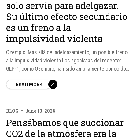
solo servía para adelgazar.
Su último efecto secundario
es un freno a la
impulsividad violenta
Ozempic: Más allá del adelgazamiento, un posible freno
a la impulsividad violenta Los agonistas del receptor
GLP-1, como Ozempic, han sido ampliamente conocidos
por su eficacia en el tratamiento de la diabetes tipo 2 y,
READ MORE
más recientemente, por su capacidad para ayudar en la
pérdida de peso. Sin embargo, investigaciones
recientes sugieren que...
BLOG
June 10, 2026
Pensábamos que succionar
CO2 de la atmósfera era la