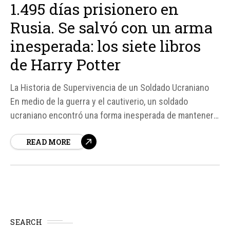
1.495 días prisionero en
Rusia. Se salvó con un arma
inesperada: los siete libros
de Harry Potter
La Historia de Supervivencia de un Soldado Ucraniano
En medio de la guerra y el cautiverio, un soldado
ucraniano encontró una forma inesperada de mantener
viva su cordura y su esperanza. Oleksandr Ivanov, un
READ MORE
oficial de marines, pasó 1. 495 días como prisionero en
Rusia, pero su amor por la saga de Harry Potter se
convirtió...
SEARCH