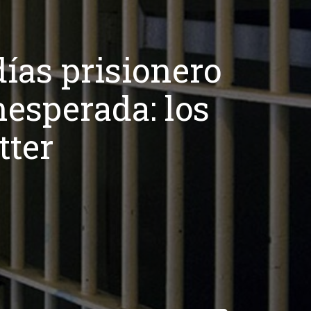
ías prisionero
nesperada: los
tter