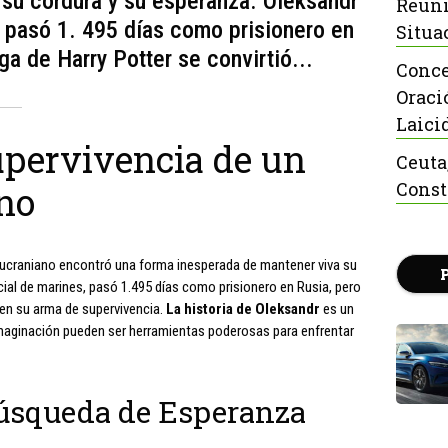
 su cordura y su esperanza. Oleksandr
Reuni
, pasó 1. 495 días como prisionero en
Situa
ga de Harry Potter se convirtió...
Conce
Oraci
Laici
upervivencia de un
Ceuta
Const
no
do ucraniano encontró una forma inesperada de mantener viva su
cial de marines, pasó 1.495 días como prisionero en Rusia, pero
 en su arma de supervivencia.
La historia de Oleksandr
es un
aginación pueden ser herramientas poderosas para enfrentar
Búsqueda de Esperanza