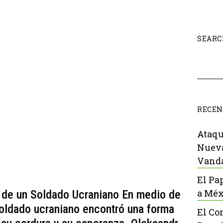
SEARC
RECEN
Ataqu
Nueva
Vanda
El Pa
a Méx
a de un Soldado Ucraniano En medio de
 soldado ucraniano encontró una forma
El Co