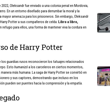
e 2022, Oleksandr fue enviado a una colonia penal en Mordovia,
erro. En un entorno diseñado para derrumbar la moral y la
la mayor amenaza para los prisioneros. Sin embargo, Oleksandr
e Harry Potter a sus compañeros de celda.
Libro a libro,
 un refugio para ellos, una forma de mantener viva la cordura en
rso de Harry Potter
de los guardias rusos reconocieron los tatuajes relacionados
erpo. Esto
humanizó
a los carceleros en ciertos momentos,
a manera más humana. La saga de Harry Potter se convirtió en
isionero y sus captores, demostrando que incluso en los
ión pueden ser puentes hacia la comprensión y la empatía.
Legado