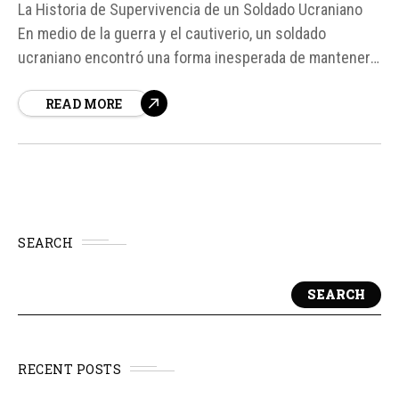
La Historia de Supervivencia de un Soldado Ucraniano
En medio de la guerra y el cautiverio, un soldado
ucraniano encontró una forma inesperada de mantener
viva su cordura y su esperanza. Oleksandr Ivanov, un
READ MORE
oficial de marines, pasó 1. 495 días como prisionero en
Rusia, pero su amor por la saga de Harry Potter se
convirtió...
SEARCH
SEARCH
RECENT POSTS