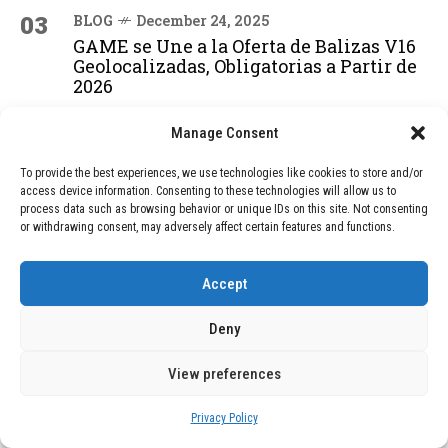
03
BLOG
December 24, 2025
GAME se Une a la Oferta de Balizas V16
Geolocalizadas, Obligatorias a Partir de
2026
Manage Consent
04
BLOG
December 24, 2025
To provide the best experiences, we use technologies like cookies to store and/or
Devastadora Explosión en Residencia
access device information. Consenting to these technologies will allow us to
de Ancianos de Pensilvania Deja al
process data such as browsing behavior or unique IDs on this site. Not consenting
Menos Dos Víctimas Fatales
or withdrawing consent, may adversely affect certain features and functions.
Accept
ADVERTISEMENT
Deny
View preferences
Privacy Policy