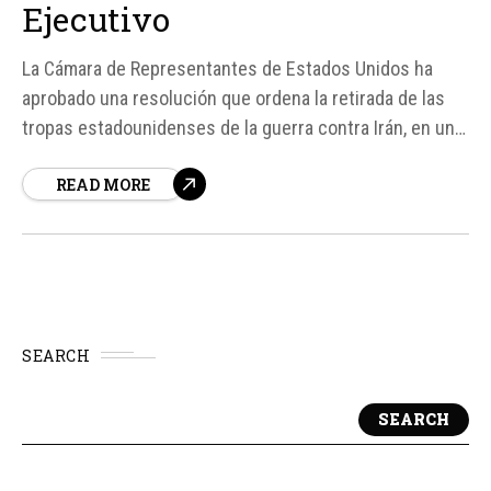
Ejecutivo
La Cámara de Representantes de Estados Unidos ha
aprobado una resolución que ordena la retirada de las
tropas estadounidenses de la guerra contra Irán, en un
movimiento que puede ser visto como un desafío
READ MORE
directo a la autoridad del presidente Donald Trump en
materia de política exterior y uso de la fuerza militar...
SEARCH
SEARCH