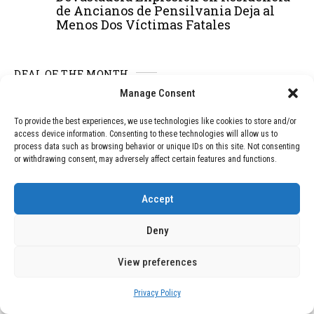
de Ancianos de Pensilvania Deja al
Menos Dos Víctimas Fatales
DEAL OF THE MONTH
Manage Consent
01
TECNOLOGÍA
December 24, 2025
Vídeo impactante: BYD revela en
To provide the best experiences, we use technologies like cookies to store and/or
grabación cómo añadir 400 km de rango
access device information. Consenting to these technologies will allow us to
process data such as browsing behavior or unique IDs on this site. Not consenting
en apenas 5 minutos de carga
or withdrawing consent, may adversely affect certain features and functions.
Accept
02
TECNOLOGÍA
February 9, 2026
Motor de 800 W, rango de 45 km y
Deny
ruedas todo terreno: este scooter cuesta
solo 300 euros y representa una
adquisición impresionante
View preferences
Privacy Policy
BLOG
December 24, 2025