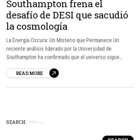
Southampton frena el
desafío de DESI que sacudió
la cosmología
La Energía Oscura: Un Misterio que Permanece Un
reciente análisis liderado por la Universidad de
Southampton ha confirmado que el universo sigue
expandiéndose a un ritmo acelerado, contradiciendo una
READ MORE
hipótesis controvertida que surgió a finales de 2025.
Esta teoría sugería que la energía oscura, la fuerza
misteriosa detrás de esta expansión, podría...
SEARCH