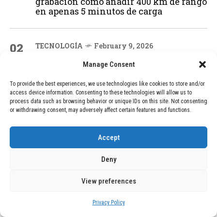
grabación cómo añadir 400 km de rango
en apenas 5 minutos de carga
02
TECNOLOGÍA
February 9, 2026
Motor de 800 W, rango de 45 km y
Manage Consent
ruedas todo terreno: este scooter cuesta
solo 300 euros y representa una
To provide the best experiences, we use technologies like cookies to store and/or
adquisición impresionante
access device information. Consenting to these technologies will allow us to
process data such as browsing behavior or unique IDs on this site. Not consenting
or withdrawing consent, may adversely affect certain features and functions.
03
BLOG
December 24, 2025
GAME se Une a la Oferta de Balizas V16
Accept
Geolocalizadas, Obligatorias a Partir de
2026
Deny
View preferences
04
BLOG
December 24, 2025
Devastadora Explosión en Residencia
Privacy Policy
de Ancianos de Pensilvania Deja al