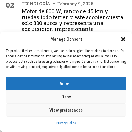
02
TECNOLOGÍA
February 9, 2026
Motor de 800 W, rango de 45 km y
ruedas todo terreno: este scooter cuesta
solo 300 euros y representa una
adquisición impresionante
Manage Consent
03
BLOG
December 24, 2025
To provide the best experiences, we use technologies like cookies to store and/or
GAME se Une a la Oferta de Balizas V16
access device information. Consenting to these technologies will allow us to
process data such as browsing behavior or unique IDs on this site. Not consenting
Geolocalizadas, Obligatorias a Partir de
or withdrawing consent, may adversely affect certain features and functions.
2026
Accept
04
BLOG
December 24, 2025
Deny
Devastadora Explosión en Residencia
de Ancianos de Pensilvania Deja al
Menos Dos Víctimas Fatales
View preferences
Privacy Policy
ADVERTISEMENT