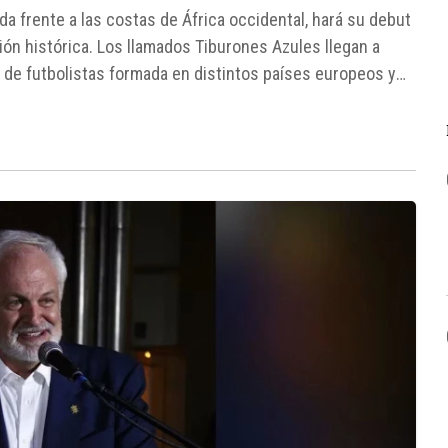
a frente a las costas de África occidental, hará su debut
ión histórica. Los llamados Tiburones Azules llegan a
de futbolistas formada en distintos países europeos y