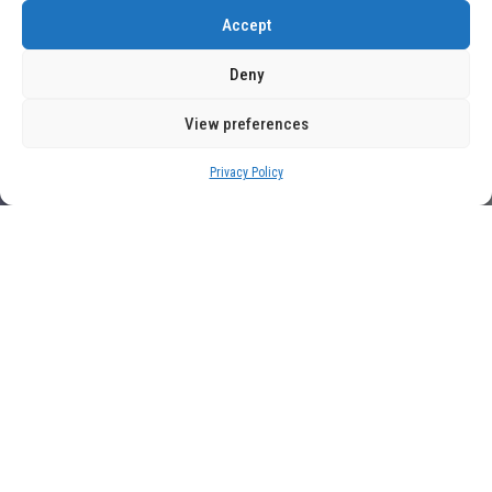
Accept
Deny
View preferences
Privacy Policy
El Banco de Japón sube
tasas al nivel más alto en 31
años
INTERNACIONALES
June 17, 2026