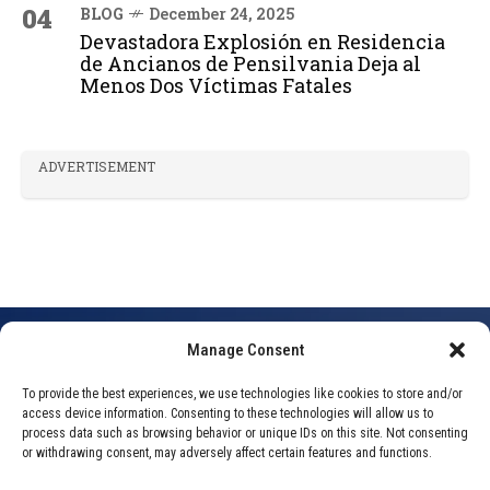
04
BLOG
December 24, 2025
Devastadora Explosión en Residencia
de Ancianos de Pensilvania Deja al
Menos Dos Víctimas Fatales
ADVERTISEMENT
Manage Consent
HOME
INTERNACIONALES
EL BANCO DE JAPÓN SUBE TASAS AL NIVEL MÁS
To provide the best experiences, we use technologies like cookies to store and/or
access device information. Consenting to these technologies will allow us to
ALTO EN 31 AÑOS
process data such as browsing behavior or unique IDs on this site. Not consenting
or withdrawing consent, may adversely affect certain features and functions.