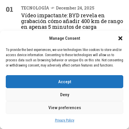
01
TECNOLOGÍA
December 24, 2025
Vídeo impactante: BYD revela en
grabación cómo añadir 400 km de rango
en apenas 5 minutos de carga
Manage Consent
02
TECNOLOGÍA
February 9, 2026
To provide the best experiences, we use technologies like cookies to store and/or
Motor de 800 W, rango de 45 km y
access device information. Consenting to these technologies will allow us to
ruedas todo terreno: este scooter cuesta
process data such as browsing behavior or unique IDs on this site. Not consenting
solo 300 euros y representa una
or withdrawing consent, may adversely affect certain features and functions.
adquisición impresionante
Accept
03
BLOG
December 24, 2025
Deny
GAME se Une a la Oferta de Balizas V16
Geolocalizadas, Obligatorias a Partir de
View preferences
2026
Privacy Policy