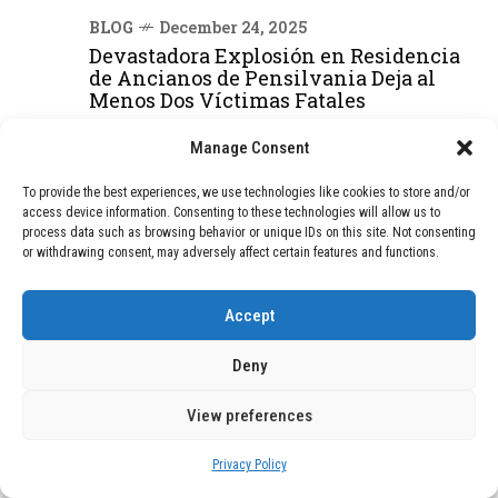
BLOG
December 24, 2025
Devastadora Explosión en Residencia
de Ancianos de Pensilvania Deja al
Menos Dos Víctimas Fatales
Manage Consent
DEAL OF THE MONTH
To provide the best experiences, we use technologies like cookies to store and/or
access device information. Consenting to these technologies will allow us to
01
TECNOLOGÍA
December 24, 2025
process data such as browsing behavior or unique IDs on this site. Not consenting
Vídeo impactante: BYD revela en
or withdrawing consent, may adversely affect certain features and functions.
grabación cómo añadir 400 km de rango
en apenas 5 minutos de carga
Accept
Deny
02
TECNOLOGÍA
February 9, 2026
Motor de 800 W, rango de 45 km y
View preferences
ruedas todo terreno: este scooter cuesta
solo 300 euros y representa una
Privacy Policy
adquisición impresionante