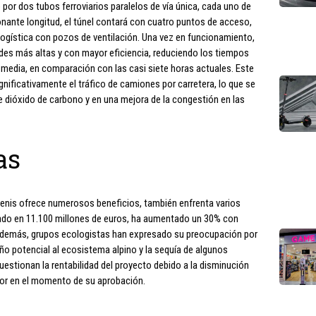
por dos tubos ferroviarios paralelos de vía única, cada uno de
nante longitud, el túnel contará con cuatro puntos de acceso,
logística con pozos de ventilación. Una vez en funcionamiento,
ades más altas y con mayor eficiencia, reduciendo los tiempos
 y media, en comparación con las casi siete horas actuales. Este
gnificativamente el tráfico de camiones por carretera, lo que se
e dióxido de carbono y en una mejora de la congestión en las
as
Cenis ofrece numerosos beneficios, también enfrenta varios
imado en 11.100 millones de euros, ha aumentado un 30% con
 Además, grupos ecologistas han expresado su preocupación por
año potencial al ecosistema alpino y la sequía de algunos
uestionan la rentabilidad del proyecto debido a la disminución
redor en el momento de su aprobación.