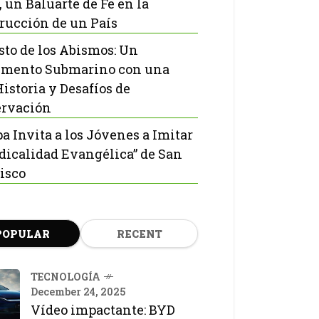
, un Baluarte de Fe en la
rucción de un País
isto de los Abismos: Un
mento Submarino con una
Historia y Desafíos de
rvación
pa Invita a los Jóvenes a Imitar
adicalidad Evangélica” de San
isco
POPULAR
RECENT
TECNOLOGÍA
December 24, 2025
Vídeo impactante: BYD