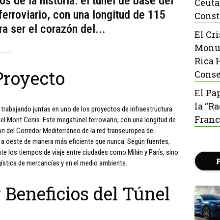
s de la historia: el túnel de base del
Ceuta
erroviario, con una longitud de 115
Const
a ser el corazón del...
El Cr
Monu
Rica 
Proyecto
Conse
El Pa
la “R
n trabajando juntas en uno de los proyectos de infraestructura
Franc
del Mont Cenis. Este megatúnel ferroviario, con una longitud de
ón del Corredor Mediterráneo de la red transeuropea de
e a oeste de manera más eficiente que nunca. Según fuentes,
te los tiempos de viaje entre ciudades como Milán y París, sino
gística de mercancías y en el medio ambiente.
y Beneficios del Túnel