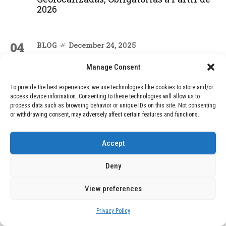
2026
04
BLOG
December 24, 2025
Devastadora Explosión en Residencia
de Ancianos de Pensilvania Deja al
Manage Consent
Menos Dos Víctimas Fatales
To provide the best experiences, we use technologies like cookies to store and/or
access device information. Consenting to these technologies will allow us to
process data such as browsing behavior or unique IDs on this site. Not consenting
or withdrawing consent, may adversely affect certain features and functions.
ADVERTISEMENT
Accept
Deny
View preferences
Privacy Policy