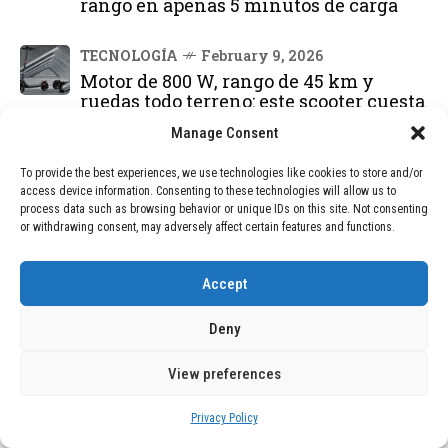
rango en apenas 5 minutos de carga
TECNOLOGÍA
February 9, 2026
Motor de 800 W, rango de 45 km y
ruedas todo terreno: este scooter cuesta
solo 300 euros y representa una
Manage Consent
adquisición impresionante
To provide the best experiences, we use technologies like cookies to store and/or
BLOG
December 24, 2025
access device information. Consenting to these technologies will allow us to
process data such as browsing behavior or unique IDs on this site. Not consenting
GAME se Une a la Oferta de Balizas V16
or withdrawing consent, may adversely affect certain features and functions.
Geolocalizadas, Obligatorias a Partir de
2026
Accept
BLOG
December 24, 2025
Deny
Devastadora Explosión en Residencia
de Ancianos de Pensilvania Deja al
Menos Dos Víctimas Fatales
View preferences
Privacy Policy
DEAL OF THE MONTH