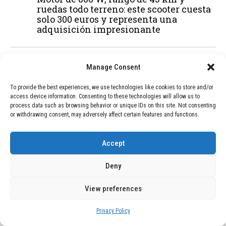
ruedas todo terreno: este scooter cuesta
solo 300 euros y representa una
adquisición impresionante
02
TECNOLOGÍA
December 24, 2025
Manage Consent
Vídeo impactante: BYD revela en
grabación cómo añadir 400 km de rango
To provide the best experiences, we use technologies like cookies to store and/or
en apenas 5 minutos de carga
access device information. Consenting to these technologies will allow us to
process data such as browsing behavior or unique IDs on this site. Not consenting
or withdrawing consent, may adversely affect certain features and functions.
03
BLOG
December 24, 2025
Accept
GAME se Une a la Oferta de Balizas V16
Geolocalizadas, Obligatorias a Partir de
Deny
2026
View preferences
04
BLOG
December 24, 2025
Privacy Policy
Devastadora Explosión en Residencia