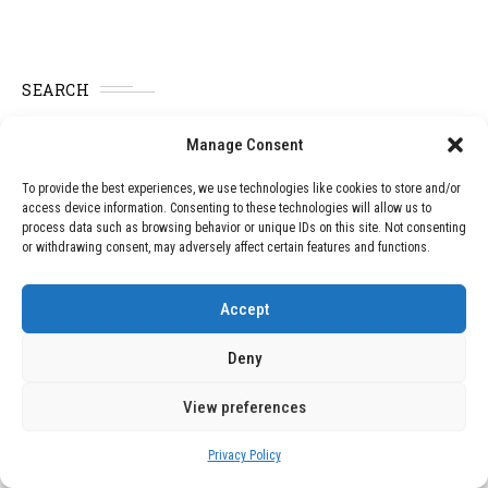
SEARCH
Manage Consent
SEARCH
To provide the best experiences, we use technologies like cookies to store and/or
access device information. Consenting to these technologies will allow us to
process data such as browsing behavior or unique IDs on this site. Not consenting
RECENT POSTS
or withdrawing consent, may adversely affect certain features and functions.
El Papa Invita a los Jóvenes a Imitar la
Accept
“Radicalidad Evangélica” de San Francisco
Deny
Obispo de Palm Beach Expresa Gratitud por
Ayuda a Venezuela y Destaca Importancia de
View preferences
la Fe
Privacy Policy
La Visita del Cardenal Parolin a Guatemala: