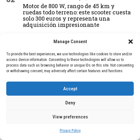
Motor de 800 W, rango de 45 km y
ruedas todo terreno: este scooter cuesta
solo 300 euros y representa una
adquisición impresionante
Manage Consent
03
BLOG
December 24, 2025
GAME se Une a la Oferta de Balizas V16
To provide the best experiences, we use technologies like cookies to store and/or
Geolocalizadas, Obligatorias a Partir de
access device information. Consenting to these technologies will allow us to
process data such as browsing behavior or unique IDs on this site. Not consenting
2026
or withdrawing consent, may adversely affect certain features and functions.
Accept
04
BLOG
December 24, 2025
Devastadora Explosión en Residencia
Deny
de Ancianos de Pensilvania Deja al
Menos Dos Víctimas Fatales
View preferences
Privacy Policy
ADVERTISEMENT