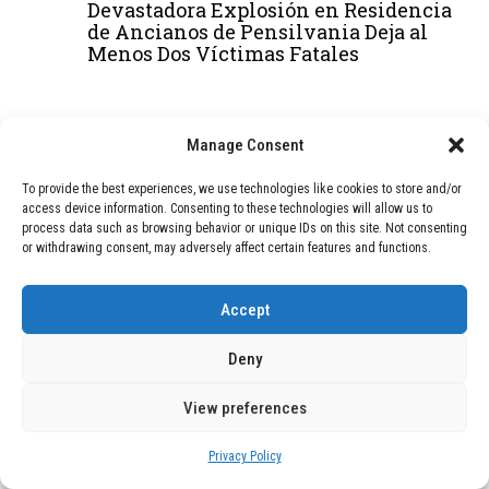
Devastadora Explosión en Residencia
de Ancianos de Pensilvania Deja al
Menos Dos Víctimas Fatales
DEAL OF THE MONTH
Manage Consent
01
TECNOLOGÍA
February 9, 2026
To provide the best experiences, we use technologies like cookies to store and/or
Motor de 800 W, rango de 45 km y
access device information. Consenting to these technologies will allow us to
ruedas todo terreno: este scooter cuesta
process data such as browsing behavior or unique IDs on this site. Not consenting
solo 300 euros y representa una
or withdrawing consent, may adversely affect certain features and functions.
adquisición impresionante
Accept
02
TECNOLOGÍA
December 24, 2025
Deny
Vídeo impactante: BYD revela en
grabación cómo añadir 400 km de rango
View preferences
en apenas 5 minutos de carga
Privacy Policy