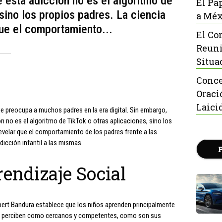
e esta adicción no es el algoritmo de
El Pa
sino los propios padres. La ciencia
a Méx
ue el comportamiento...
El Co
Reuni
Situa
Conce
Oraci
Laici
que preocupa a muchos padres en la era digital. Sin embargo,
n no es el algoritmo de TikTok o otras aplicaciones, sino los
velar que el comportamiento de los padres frente a las
adicción infantil a las mismas.
rendizaje Social
lbert Bandura establece que los niños aprenden principalmente
que perciben como cercanos y competentes, como son sus