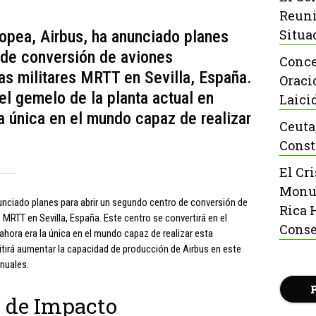
Reuni
Situa
opea, Airbus, ha anunciado planes
 de conversión de aviones
Conce
s militares MRTT en Sevilla, España.
Oraci
el gemelo de la planta actual en
Laici
la única en el mundo capaz de realizar
Ceuta
Const
El Cr
Monu
unciado planes para abrir un segundo centro de conversión de
Rica 
MRTT en Sevilla, España. Este centro se convertirá en el
Conse
ahora era la única en el mundo capaz de realizar esta
mitirá aumentar la capacidad de producción de Airbus en este
nuales.
s de Impacto