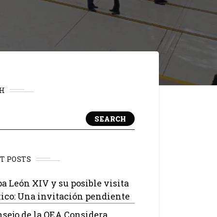
H
SEARCH
T POSTS
pa León XIV y su posible visita
ico: Una invitación pendiente
nsejo de la OEA Considera