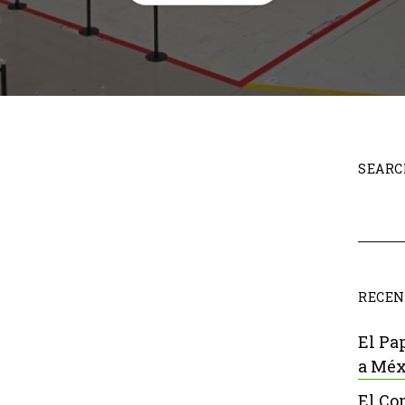
SEARC
RECEN
El Pa
a Méx
El Co