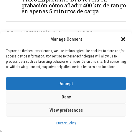
grabación cómo añadir 400 km de rango
en apenas 5 minutos de carga
02
TECNOLOGÍA
February 9, 2026
Motor de 800 W, rango de 45 km y
Manage Consent
ruedas todo terreno: este scooter cuesta
solo 300 euros y representa una
To provide the best experiences, we use technologies like cookies to store and/or
adquisición impresionante
access device information. Consenting to these technologies will allow us to
process data such as browsing behavior or unique IDs on this site. Not consenting
or withdrawing consent, may adversely affect certain features and functions.
03
BLOG
December 24, 2025
Accept
GAME se Une a la Oferta de Balizas V16
Geolocalizadas, Obligatorias a Partir de
Deny
2026
View preferences
04
BLOG
December 24, 2025
Privacy Policy
Devastadora Explosión en Residencia