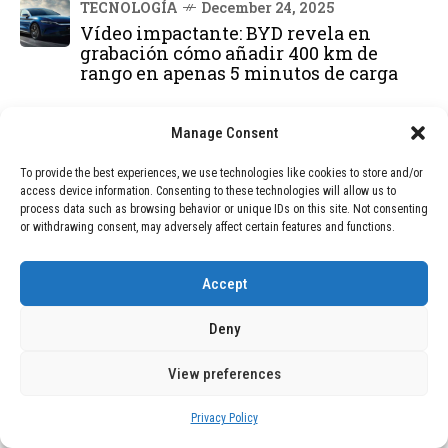
TECNOLOGÍA
December 24, 2025
Vídeo impactante: BYD revela en
grabación cómo añadir 400 km de
rango en apenas 5 minutos de carga
TECNOLOGÍA
February 9, 2026
Manage Consent
Motor de 800 W, rango de 45 km y
ruedas todo terreno: este scooter cuesta
To provide the best experiences, we use technologies like cookies to store and/or
solo 300 euros y representa una
access device information. Consenting to these technologies will allow us to
adquisición impresionante
process data such as browsing behavior or unique IDs on this site. Not consenting
or withdrawing consent, may adversely affect certain features and functions.
BLOG
December 24, 2025
GAME se Une a la Oferta de Balizas V16
Accept
Geolocalizadas, Obligatorias a Partir de
2026
Deny
View preferences
BLOG
December 24, 2025
Devastadora Explosión en Residencia
de Ancianos de Pensilvania Deja al
Privacy Policy
Menos Dos Víctimas Fatales