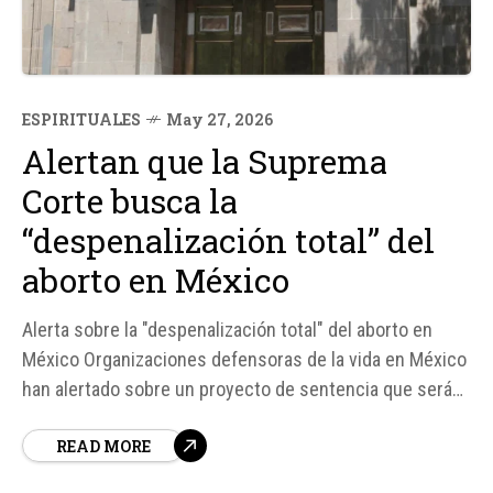
ESPIRITUALES
May 27, 2026
Alertan que la Suprema
Corte busca la
“despenalización total” del
aborto en México
Alerta sobre la "despenalización total" del aborto en
México Organizaciones defensoras de la vida en México
han alertado sobre un proyecto de sentencia que será
discutido por el Pleno de la Suprema Corte de Justicia
READ MORE
de la Nación (SCJN), que busca avanzar hacia una
"despenalización total" del aborto en el país...