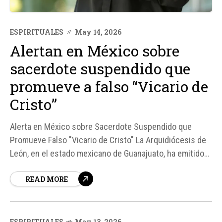
ESPIRITUALES
May 14, 2026
Alertan en México sobre
sacerdote suspendido que
promueve a falso “Vicario de
Cristo”
Alerta en México sobre Sacerdote Suspendido que
Promueve Falso "Vicario de Cristo" La Arquidiócesis de
León, en el estado mexicano de Guanajuato, ha emitido
una advertencia a los fieles sobre las actividades de
READ MORE
José Isabel Macías Alcalá, un sacerdote suspendido del
ejercicio sacerdotal que ahora promueve a una persona
como "Vicario de Cristo", un título reservado...
ESPIRITUALES
May 13, 2026