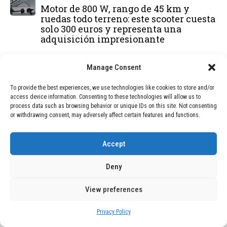
Motor de 800 W, rango de 45 km y
ruedas todo terreno: este scooter cuesta
solo 300 euros y representa una
adquisición impresionante
BLOG
December 24, 2025
Manage Consent
GAME se Une a la Oferta de Balizas V16
Geolocalizadas, Obligatorias a Partir de
To provide the best experiences, we use technologies like cookies to store and/or
2026
access device information. Consenting to these technologies will allow us to
process data such as browsing behavior or unique IDs on this site. Not consenting
or withdrawing consent, may adversely affect certain features and functions.
BLOG
December 24, 2025
Devastadora Explosión en Residencia
Accept
de Ancianos de Pensilvania Deja al
Menos Dos Víctimas Fatales
Deny
View preferences
DEAL OF THE MONTH
Privacy Policy
01
TECNOLOGÍA
December 24, 2025