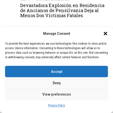
Devastadora Explosión en Residencia
de Ancianos de Pensilvania Deja al
Menos Dos Víctimas Fatales
DEAL OF THE MONTH
Manage Consent
01
To provide the best experiences, we use technologies like cookies to store and/or
TECNOLOGÍA
February 9, 2026
access device information. Consenting to these technologies will allow us to
Motor de 800 W, rango de 45 km y
process data such as browsing behavior or unique IDs on this site. Not consenting
ruedas todo terreno: este scooter cuesta
or withdrawing consent, may adversely affect certain features and functions.
solo 300 euros y representa una
adquisición impresionante
Accept
Deny
02
TECNOLOGÍA
December 24, 2025
Vídeo impactante: BYD revela en
View preferences
grabación cómo añadir 400 km de rango
en apenas 5 minutos de carga
Privacy Policy