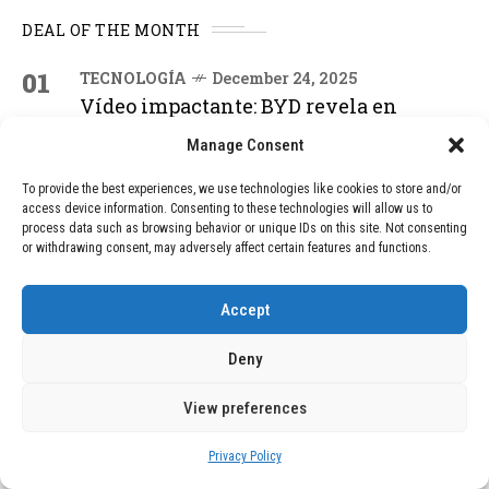
DEAL OF THE MONTH
01
TECNOLOGÍA
December 24, 2025
Vídeo impactante: BYD revela en
grabación cómo añadir 400 km de rango
Manage Consent
en apenas 5 minutos de carga
To provide the best experiences, we use technologies like cookies to store and/or
access device information. Consenting to these technologies will allow us to
02
TECNOLOGÍA
February 9, 2026
process data such as browsing behavior or unique IDs on this site. Not consenting
or withdrawing consent, may adversely affect certain features and functions.
Motor de 800 W, rango de 45 km y
ruedas todo terreno: este scooter cuesta
solo 300 euros y representa una
Accept
adquisición impresionante
Deny
03
BLOG
December 24, 2025
View preferences
GAME se Une a la Oferta de Balizas V16
Geolocalizadas, Obligatorias a Partir de
Privacy Policy
2026