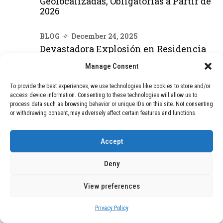
Geolocalizadas, Obligatorias a Partir de
2026
BLOG
December 24, 2025
Devastadora Explosión en Residencia
de Ancianos de Pensilvania Deja al
Manage Consent
Menos Dos Víctimas Fatales
To provide the best experiences, we use technologies like cookies to store and/or
access device information. Consenting to these technologies will allow us to
DEAL OF THE MONTH
process data such as browsing behavior or unique IDs on this site. Not consenting
or withdrawing consent, may adversely affect certain features and functions.
01
TECNOLOGÍA
December 24, 2025
Vídeo impactante: BYD revela en
Accept
grabación cómo añadir 400 km de rango
en apenas 5 minutos de carga
Deny
View preferences
02
TECNOLOGÍA
February 9, 2026
Motor de 800 W, rango de 45 km y
Privacy Policy
ruedas todo terreno: este scooter cuesta