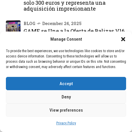
solo 300 euros y representa una
adquisición impresionante
BLOG
December 24, 2025
GAME se Une a la Oferta de Balizas V16
Geolocalizadas, Obligatorias a Partir de
Manage Consent
2026
To provide the best experiences, we use technologies like cookies to store and/or
access device information. Consenting to these technologies will allow us to
BLOG
December 24, 2025
process data such as browsing behavior or unique IDs on this site. Not consenting
Devastadora Explosión en Residencia
or withdrawing consent, may adversely affect certain features and functions.
de Ancianos de Pensilvania Deja al
Menos Dos Víctimas Fatales
Accept
Deny
DEAL OF THE MONTH
01
View preferences
TECNOLOGÍA
December 24, 2025
Vídeo impactante: BYD revela en
grabación cómo añadir 400 km de rango
Privacy Policy
en apenas 5 minutos de carga