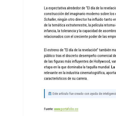
La expectativa alrededor de “El día de la revelaci
construcción del imaginario moderno sobre los 
Schaller
, ningún otro director ha influido tanto
de la temática extraterrestre, la película retoma
infancia, la tolerancia y la capacidad de aso
relacionados con el creciente poder de las empre
El estreno de “El día de la revelación” también 
público tras el discreto desempeño comercial 
de las figuras más influyentes de Hollywood, vari
etapa en la que dominaba la taquilla mundial.
La
relevante en la industria cinematográfica, apor
característicos de su carrera.
Este artículo fue creado con ayuda de inteligencia
Fuente:
www.portafolio.co