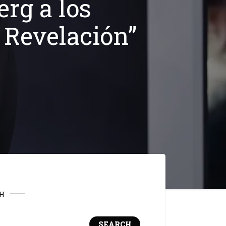
erg a los
a Revelación”
H
SEARCH