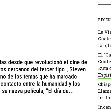
RECEN
La Vi
Guate
la Igl
El “C
Confe
as desde que revolucionó el cine de
Ruta 
ros cercanos del tercer tipo", Steven
Espir
 uno de los temas que ha marcado
 contacto entre la humanidad y los
Obisp
 su nueva película, "El día de...
Llama
los I
Incen