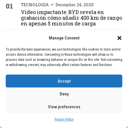
01
TECNOLOGÍA
December 24, 2025
Vídeo impactante: BYD revela en
grabación cómo añadir 400 km de rango
en apenas 5 minutos de carga
Manage Consent
02
TECNOLOGÍA
February 9, 2026
To provide the best experiences, we use technologies like cookies to store and/or
Motor de 800 W, rango de 45 km y
access device information. Consenting to these technologies will allow us to
ruedas todo terreno: este scooter cuesta
process data such as browsing behavior or unique IDs on this site. Not consenting
solo 300 euros y representa una
or withdrawing consent, may adversely affect certain features and functions.
adquisición impresionante
Accept
03
BLOG
December 24, 2025
Deny
GAME se Une a la Oferta de Balizas V16
Geolocalizadas, Obligatorias a Partir de
2026
View preferences
Privacy Policy
BLOG
December 24, 2025