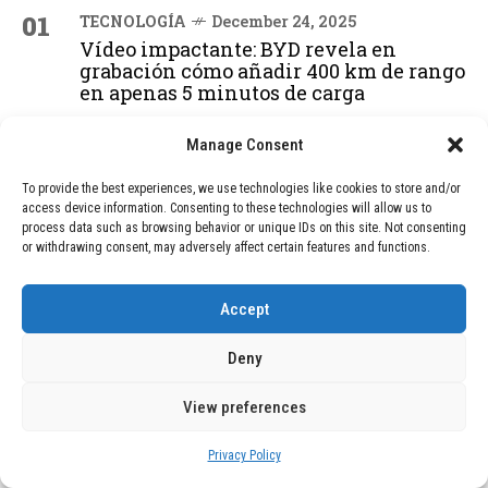
01
TECNOLOGÍA
December 24, 2025
Vídeo impactante: BYD revela en
grabación cómo añadir 400 km de rango
en apenas 5 minutos de carga
Manage Consent
02
TECNOLOGÍA
February 9, 2026
To provide the best experiences, we use technologies like cookies to store and/or
Motor de 800 W, rango de 45 km y
access device information. Consenting to these technologies will allow us to
ruedas todo terreno: este scooter cuesta
process data such as browsing behavior or unique IDs on this site. Not consenting
solo 300 euros y representa una
or withdrawing consent, may adversely affect certain features and functions.
adquisición impresionante
Accept
03
BLOG
December 24, 2025
Deny
GAME se Une a la Oferta de Balizas V16
Geolocalizadas, Obligatorias a Partir de
View preferences
2026
Privacy Policy