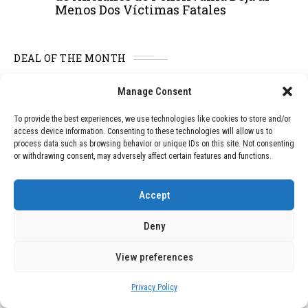
Menos Dos Víctimas Fatales
DEAL OF THE MONTH
01
TECNOLOGÍA
December 24, 2025
Manage Consent
Vídeo impactante: BYD revela en
grabación cómo añadir 400 km de rango
To provide the best experiences, we use technologies like cookies to store and/or
en apenas 5 minutos de carga
access device information. Consenting to these technologies will allow us to
process data such as browsing behavior or unique IDs on this site. Not consenting
or withdrawing consent, may adversely affect certain features and functions.
02
TECNOLOGÍA
February 9, 2026
Accept
Motor de 800 W, rango de 45 km y
ruedas todo terreno: este scooter cuesta
solo 300 euros y representa una
Deny
adquisición impresionante
View preferences
03
Privacy Policy
BLOG
December 24, 2025
GAME se Une a la Oferta de Balizas V16