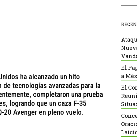
RECEN
Ataqu
Nueva
Vanda
El Pa
a Méx
Unidos ha alcanzado un hito
ón de tecnologías avanzadas para la
El Co
ientemente, completaron una prueba
Reuni
es, logrando que un caza F-35
Situa
Q-20 Avenger en pleno vuelo.
Conce
Oraci
Laici