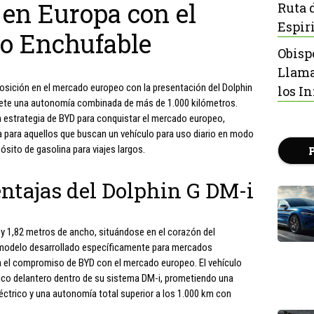
en Europa con el
Ruta 
Espir
do Enchufable
Obisp
Llama
sición en el mercado europeo con la presentación del Dolphin
los I
romete una autonomía combinada de más de 1.000 kilómetros.
a estrategia de BYD para conquistar el mercado europeo,
a para aquellos que buscan un vehículo para uso diario en modo
ósito de gasolina para viajes largos.
entajas del Dolphin G DM-i
 y 1,82 metros de ancho, situándose en el corazón del
 modelo desarrollado específicamente para mercados
eja el compromiso de BYD con el mercado europeo. El vehículo
ico delantero dentro de su sistema DM-i, prometiendo una
éctrico y una autonomía total superior a los 1.000 km con