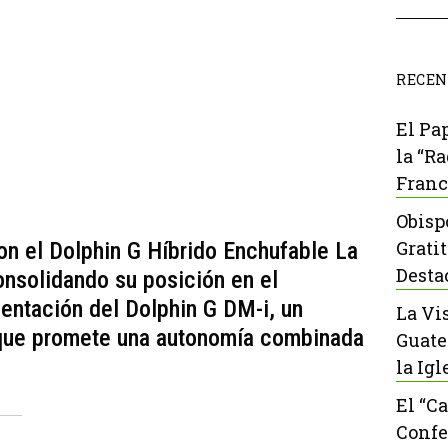
RECEN
El Pa
la “R
Franc
Obisp
Grati
n el Dolphin G Híbrido Enchufable La
Desta
nsolidando su posición en el
entación del Dolphin G DM-i, un
La Vi
e que promete una autonomía combinada
Guate
.
la Igl
El “C
Confe