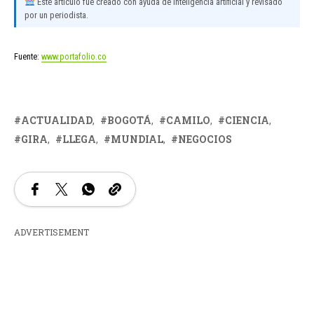
Este artículo fue creado con ayuda de inteligencia artificial y revisado
por un periodista.
Fuente:
www.portafolio.co
ACTUALIDAD
BOGOTÁ
CAMILO
CIENCIA
GIRA
LLEGA
MUNDIAL
NEGOCIOS
ADVERTISEMENT