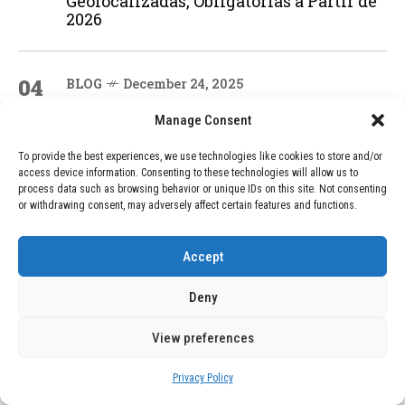
Geolocalizadas, Obligatorias a Partir de
2026
04
BLOG
December 24, 2025
Devastadora Explosión en Residencia
Manage Consent
de Ancianos de Pensilvania Deja al
Menos Dos Víctimas Fatales
To provide the best experiences, we use technologies like cookies to store and/or
access device information. Consenting to these technologies will allow us to
process data such as browsing behavior or unique IDs on this site. Not consenting
or withdrawing consent, may adversely affect certain features and functions.
ADVERTISEMENT
Accept
Deny
View preferences
Privacy Policy