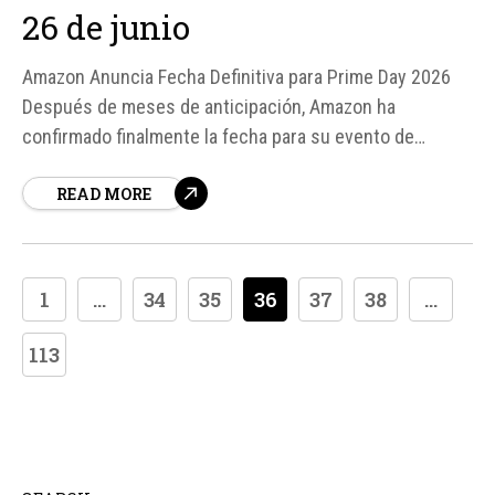
26 de junio
Amazon Anuncia Fecha Definitiva para Prime Day 2026
Después de meses de anticipación, Amazon ha
confirmado finalmente la fecha para su evento de
compras más esperado del año: el Prime Day 2026.
READ MORE
Según fuentes de la empresa, este evento se llevará a
cabo del 23 al 26 de junio, ofreciendo a los usuarios...
1
...
34
35
36
37
38
...
113