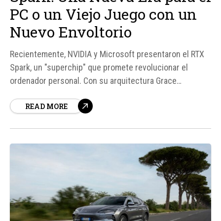
PC o un Viejo Juego con un
Nuevo Envoltorio
Recientemente, NVIDIA y Microsoft presentaron el RTX
Spark, un "superchip" que promete revolucionar el
ordenador personal. Con su arquitectura Grace
Blackwell y hasta 128 GB de memoria unificada, este
READ MORE
chip parece tener todos los ingredientes para ser un
éxito. Sin embargo, al leer la letra pequeña, surgen
algunas sombras que hacen cuestionar si este
lanzamiento es...