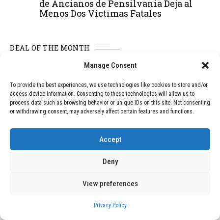
de Ancianos de Pensilvania Deja al
Menos Dos Víctimas Fatales
DEAL OF THE MONTH
Manage Consent
01
TECNOLOGÍA
December 24, 2025
Vídeo impactante: BYD revela en
To provide the best experiences, we use technologies like cookies to store and/or
grabación cómo añadir 400 km de rango
access device information. Consenting to these technologies will allow us to
en apenas 5 minutos de carga
process data such as browsing behavior or unique IDs on this site. Not consenting
or withdrawing consent, may adversely affect certain features and functions.
02
TECNOLOGÍA
February 9, 2026
Accept
Motor de 800 W, rango de 45 km y
ruedas todo terreno: este scooter cuesta
Deny
solo 300 euros y representa una
adquisición impresionante
View preferences
Privacy Policy
03
BLOG
December 24, 2025