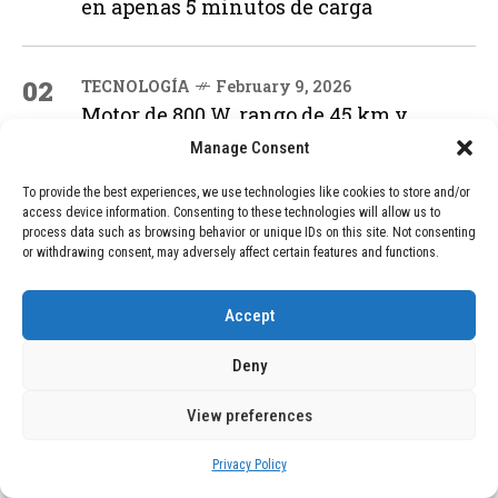
en apenas 5 minutos de carga
02
TECNOLOGÍA
February 9, 2026
Motor de 800 W, rango de 45 km y
ruedas todo terreno: este scooter cuesta
Manage Consent
solo 300 euros y representa una
adquisición impresionante
To provide the best experiences, we use technologies like cookies to store and/or
access device information. Consenting to these technologies will allow us to
process data such as browsing behavior or unique IDs on this site. Not consenting
or withdrawing consent, may adversely affect certain features and functions.
03
BLOG
December 24, 2025
GAME se Une a la Oferta de Balizas V16
Geolocalizadas, Obligatorias a Partir de
Accept
2026
Deny
04
BLOG
December 24, 2025
View preferences
Devastadora Explosión en Residencia
de Ancianos de Pensilvania Deja al
Privacy Policy
Menos Dos Víctimas Fatales